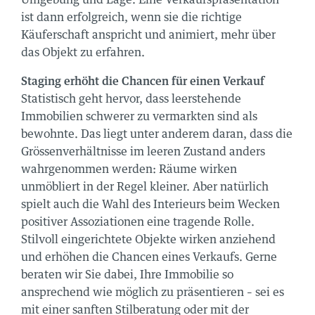
Umgebung und Lage. Eine Verkaufspräsentation
ist dann erfolgreich, wenn sie die richtige
Käuferschaft anspricht und animiert, mehr über
das Objekt zu erfahren.
ORTE
AL
Staging erhöht die Chancen für einen Verkauf
Statistisch geht hervor, dass leerstehende
Immobilien schwerer zu vermarkten sind als
bewohnte. Das liegt unter anderem daran, dass die
zu finden:
Grössenverhältnisse im leeren Zustand anders
wahrgenommen werden: Räume wirken
OK
unmöbliert in der Regel kleiner. Aber natürlich
spielt auch die Wahl des Interieurs beim Wecken
RAM
positiver Assoziationen eine tragende Rolle.
N
Stilvoll eingerichtete Objekte wirken anziehend
und erhöhen die Chancen eines Verkaufs. Gerne
us
beraten wir Sie dabei, Ihre Immobilie so
onnieren:
ansprechend wie möglich zu präsentieren – sei es
sse 141
mit einer sanften Stilberatung oder mit der