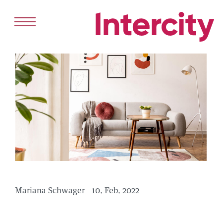
HOME
DIENSTLEISTUNGEN
VERKAUF
VERMIETUNG
PROJEKTENTWICKLUNG
ANGEBOT
KAUFEN
Mariana Schwager
10. Feb. 2022
MIETEN
REFERENZEN