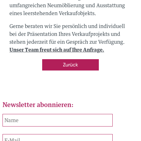
h
umfangreichen Neumöblierung und Ausstattung
705 00 50
eines leerstehenden Verkaufobjekts.
ercity.ch
Gerne beraten wir Sie persönlich und individuell
bei der Präsentation Ihres Verkaufprojekts und
stehen jederzeit für ein Gespräch zur Verfügung.
us
te diesen Code
Unser Team freut sich auf Ihre Anfrage.
e 6
Zurück
n
705 00 50
rcity.ch
Newsletter abonnieren:
tiere die
us
bestimmungen
platz
trasse 3