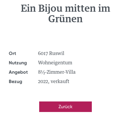
Ein Bijou mitten im
NEWS
Grünen
ÜBER UNS
TEAM
STANDORTE
GRUPPE
Ort
6017 Ruswil
JOBS
Nutzung
Wohneigentum
Angebot
8½-Zimmer-Villa
Bezug
2022, verkauft
Zurück