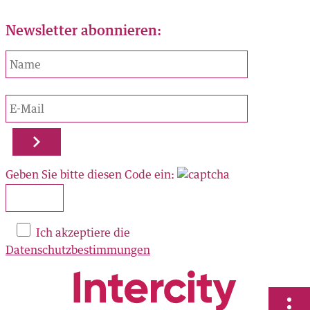
Newsletter abonnieren:
ORTE
AL
Geben Sie bitte diesen Code ein:
zu finden:
OK
Ich akzeptiere die
Datenschutzbestimmungen
RAM
N