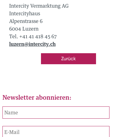
705 00 50
Intercity Vermarktung AG
Intercityhaus
rcity.ch
Alpenstrasse 6
6004 Luzern
tiere die
Tel. +41 41 418 45 67
us
bestimmungen
luzern@intercity.ch
platz
trasse 3
Zurück
705 00 50
city.ch
Newsletter abonnieren: