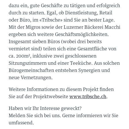
OK
dazu ein, gute Geschäfte zu tätigen und erfolgreich
durch zu starten. Egal, ob Dienstleistung, Retail
RAM
oder Büro, im «Tribsche» sind Sie an bester Lage.
Mit der Migros sowie der Luzerner Bäckerei Macchi
N
ergeben sich weitere Geschäftsmöglichkeiten.
Insgesamt sieben Büros (wobei drei bereits
us
vermietet sind) teilen sich eine Gesamtfläche von
onnieren:
sse 141
ca. 200m², inklusive zwei geschlossenen
Sitzungszimmern und einer Teeküche. Aus solchen
h
Bürogemeinschaften entstehen Synergien und
705 00 50
neue Vernetzungen.
ercity.ch
Weitere Informationen zu diesem Projekt finden
Sie auf der Projektwebseite
www.tribsche.ch
.
us
te diesen Code
Haben wir Ihr Interesse geweckt?
e 6
Melden Sie sich bei uns. Gerne informieren wir Sie
umfassend.
n