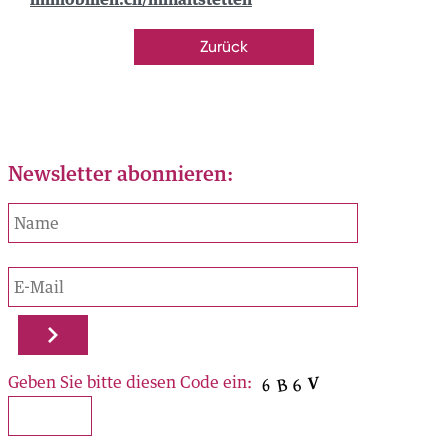
ORTE
AL
Zurück
zu finden:
OK
Newsletter abonnieren:
RAM
N
us
onnieren:
sse 141
h
Geben Sie bitte diesen Code ein:
705 00 50
ercity.ch