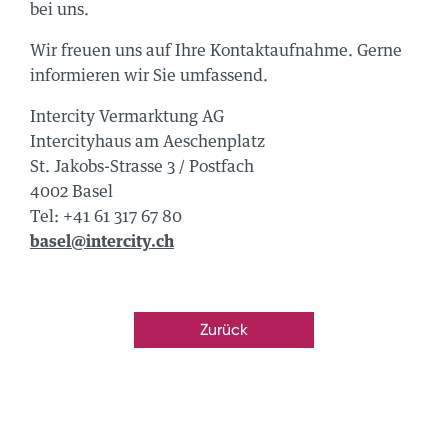
bei uns.
zu finden:
Wir freuen uns auf Ihre Kontaktaufnahme. Gerne
informieren wir Sie umfassend.
OK
Intercity Vermarktung AG
RAM
Intercityhaus am Aeschenplatz
St. Jakobs-Strasse 3 / Postfach
N
4002 Basel
Tel: +41 61 317 67 80
us
basel@intercity.ch
onnieren:
sse 141
h
705 00 50
Zurück
ercity.ch
us
te diesen Code