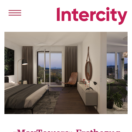
HOME
DIENSTLEISTUNGEN
VERKAUF
VERMIETUNG
PROJEKTENTWICKLUNG
ANGEBOT
KAUFEN
MIETEN
REFERENZEN