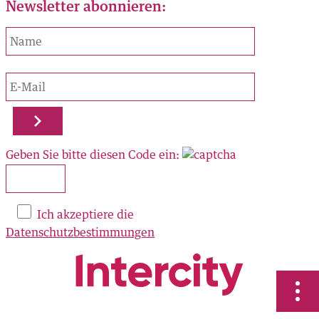
Newsletter abonnieren:
e 6
n
705 00 50
rcity.ch
tiere die
us
bestimmungen
Geben Sie bitte diesen Code ein:
platz
trasse 3
Ich akzeptiere die
705 00 50
Datenschutzbestimmungen
city.ch