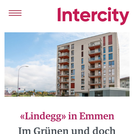
HOME
DIENSTLEISTUNGEN
VERKAUF
VERMIETUNG
PROJEKTENTWICKLUNG
ANGEBOT
KAUFEN
«Lindegg» in Emmen
MIETEN
REFERENZEN
Im Grünen und doch