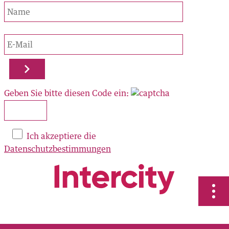
ORTE
AL
Geben Sie bitte diesen Code ein:
zu finden:
Ich akzeptiere die
OK
Datenschutzbestimmungen
RAM
N
us