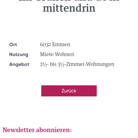
mittendrin
NEWS
ÜBER UNS
TEAM
Ort
STANDORTE
6032 Emmen
GRUPPE
Nutzung
Miete Wohnen
JOBS
Angebot
2½- bis 3½-Zimmer-Wohnungen
Zurück
Newsletter abonnieren: