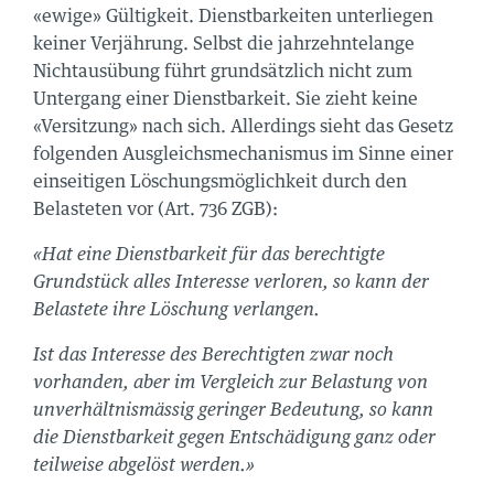
«ewige» Gültigkeit. Dienstbarkeiten unterliegen
keiner Verjährung. Selbst die jahrzehntelange
Nichtausübung führt grundsätzlich nicht zum
ORTE
AL
Untergang einer Dienstbarkeit. Sie zieht keine
«Versitzung» nach sich. Allerdings sieht das Gesetz
folgenden Ausgleichsmechanismus im Sinne einer
einseitigen Löschungsmöglichkeit durch den
zu finden:
Belasteten vor (Art. 736 ZGB):
OK
«Hat eine Dienstbarkeit für das berechtigte
RAM
Grundstück alles Interesse verloren, so kann der
Belastete ihre Löschung verlangen.
N
Ist das Interesse des Berechtigten zwar noch
vorhanden, aber im Vergleich zur Belastung von
us
unverhältnismässig geringer Bedeutung, so kann
onnieren:
sse 141
die Dienstbarkeit gegen Entschädigung ganz oder
h
teilweise abgelöst werden.»