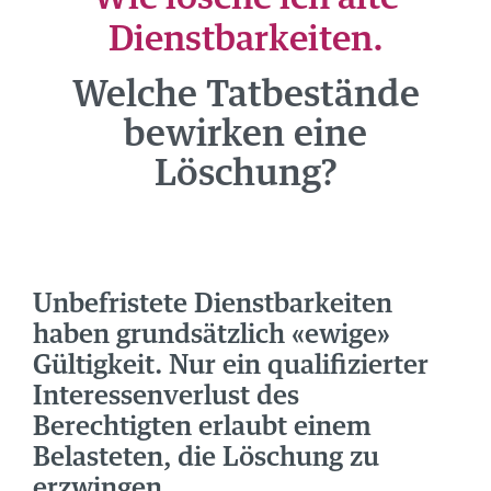
NEWS
Dienstbarkeiten.
ÜBER UNS
Welche Tatbestände
TEAM
bewirken eine
STANDORTE
Löschung?
GRUPPE
JOBS
Unbefristete Dienstbarkeiten
haben grundsätzlich «ewige»
Gültigkeit. Nur ein qualifizierter
Interessenverlust des
Berechtigten erlaubt einem
Belasteten, die Löschung zu
erzwingen.