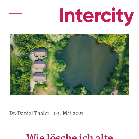
HOME
DIENSTLEISTUNGEN
VERKAUF
VERMIETUNG
PROJEKTENTWICKLUNG
ANGEBOT
KAUFEN
Dr. Daniel Thaler
04. Mai 2021
MIETEN
REFERENZEN
Wie lösche ich alte