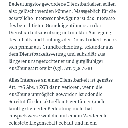
705 00 50
Bedeutungslos gewordene Dienstbarkeiten sollen
ercity.ch
also gelöscht werden können. Massgeblich für die
gesetzliche Interessenabwägung ist das Interesse
des berechtigten Grundeigentümers an der
us
te diesen Code
Dienstbarkeitsausübung in korrekter Auslegung
des Inhalts und Umfangs der Dienstbarkeit, wie es
e 6
sich primär aus Grundbucheintrag, sekundär aus
n
dem Dienstbarkeitsvertrag und subsidiär aus
705 00 50
längerer unangefochtener und gutgläubiger
Ausübungsart ergibt (vgl. Art. 738 ZGB).
rcity.ch
Alles Interesse an einer Dienstbarkeit ist gemäss
tiere die
Art. 736 Abs. 1 ZGB dann verloren, wenn die
us
Ausübung unmöglich geworden ist oder die
bestimmungen
platz
Servitut für den aktuellen Eigentümer (auch
künftig) keinerlei Bedeutung mehr hat,
trasse 3
beispielsweise weil die mit einem Weiderecht
belastete Liegenschaft bebaut und in ein