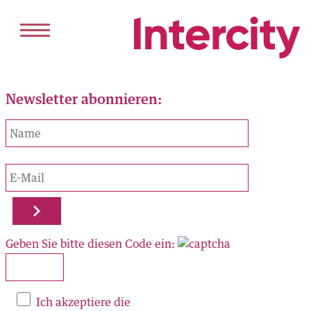
Newsletter abonnieren:
HOME
DIENSTLEISTUNGEN
VERKAUF
VERMIETUNG
PROJEKTENTWICKLUNG
ANGEBOT
Geben Sie bitte diesen Code ein:
KAUFEN
MIETEN
REFERENZEN
Ich akzeptiere die