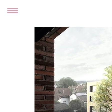
HOME
DIENSTLEISTUN
VERKAUF
VERMIETUNG
PROJE
ANGEBOT
KAUFEN
MIETEN