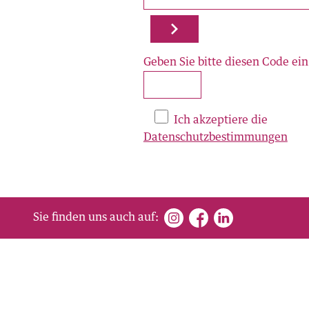
Tel.
+41 58 705 00 50
luzern@intercity.ch
Geben Sie bitte diesen Code ei
Basel
Intercityhaus
am Aeschenplatz
Ich akzeptiere die
St. Jakobs-Strasse 3
Datenschutzbestimmungen
4002 Basel
Tel.
+41 58 705 00 50
basel@intercity.ch
Sie finden uns auch auf:
Hier sind wir zu finden: