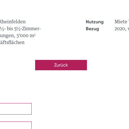
Nutzung
Rheinfelden
Miete
Bezug
2½- bis 5½-Zimmer-
2020, 
ngen, 3’000 m²
äftsflächen
Zurück