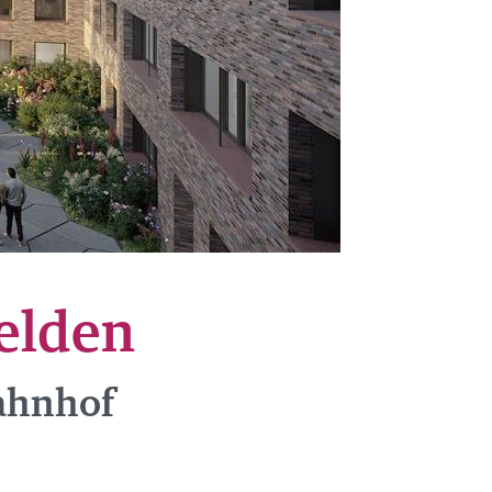
elden
ahnhof