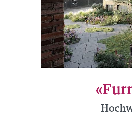
REFERENZEN
NEWS
ÜBER UNS
TEAM
STANDORTE
GRUPPE
J
«Fur
Hochw