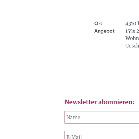
Ort
4310 
Angebot
155x 
Wohnu
Zürich
Gesch
Intercityhaus
Zollikerstrasse 141
8008 Zürich
STANDORTE
Tel.
+41 58 705 00 50
zuerich@intercity.ch
Newsletter abonnieren:
Luzern
Intercityhaus
Alpenstrasse 6
6004 Luzern