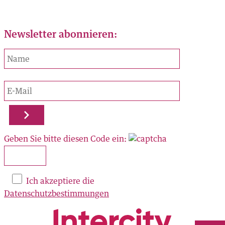
Newsletter abonnieren:
ORTE
AL
Geben Sie bitte diesen Code ein:
zu finden:
OK
Ich akzeptiere die
RAM
Datenschutzbestimmungen
N