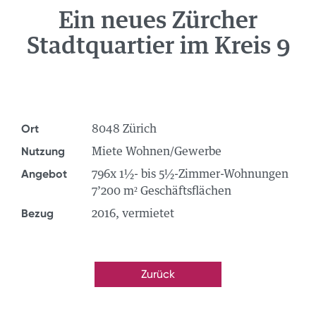
Ein neues Zürcher
NEWS
Stadtquartier im Kreis 9
ÜBER UNS
TEAM
STANDORTE
GRUPPE
Ort
8048 Zürich
JOBS
Nutzung
Miete Wohnen/Gewerbe
Angebot
796x 1½- bis 5½-Zimmer-Wohnungen
7’200 m² Geschäftsflächen
Bezug
2016, vermietet
Zurück