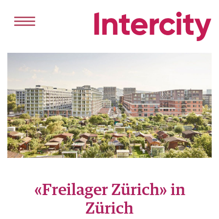
HOME
DIENSTLEISTUNGEN
VERKAUF
VERMIETUNG
PROJEKTENTWICKLUNG
ANGEBOT
KAUFEN
«Freilager Zürich» in
MIETEN
Zürich
REFERENZEN