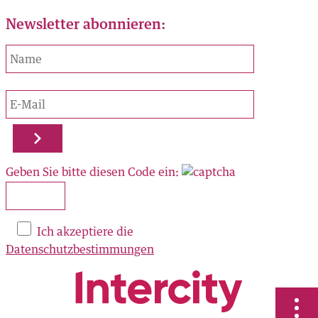
Newsletter abonnieren:
ORTE
AL
Geben Sie bitte diesen Code ein:
zu finden:
OK
Ich akzeptiere die
Datenschutzbestimmungen
RAM
N