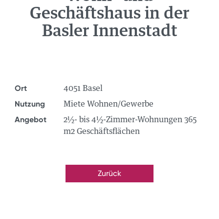
Geschäftshaus in der
NEWS
Basler Innenstadt
ÜBER UNS
TEAM
STANDORTE
GRUPPE
Ort
4051 Basel
JOBS
Nutzung
Miete Wohnen/Gewerbe
Angebot
2½- bis 4½-Zimmer-Wohnungen 365
m2 Geschäftsflächen
Zurück