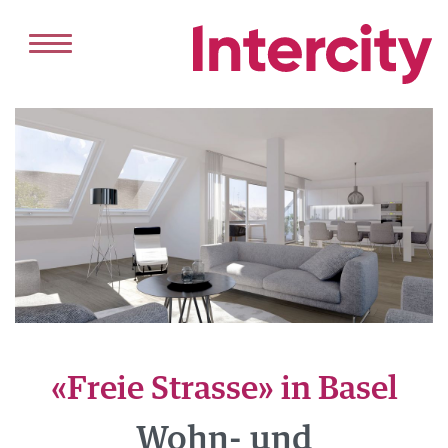
HOME
DIENSTLEISTUNGEN
VERKAUF
VERMIETUNG
PROJEKTENTWICKLUNG
ANGEBOT
KAUFEN
«Freie Strasse» in Basel
MIETEN
REFERENZEN
Wohn- und