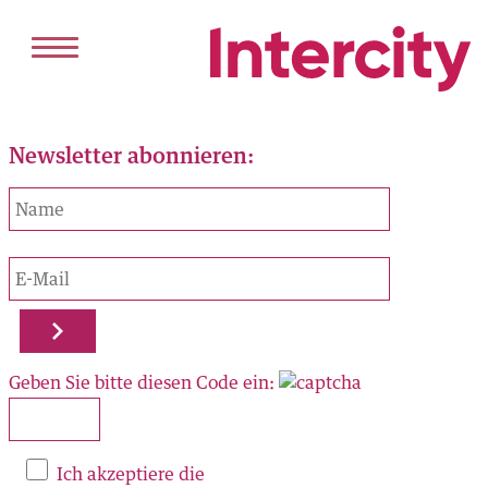
Newsletter abonnieren:
HOME
DIENSTLEISTUNGEN
VERKAUF
VERMIETUNG
PROJEKTENTWICKLUNG
ANGEBOT
Geben Sie bitte diesen Code ein:
KAUFEN
MIETEN
REFERENZEN
Ich akzeptiere die