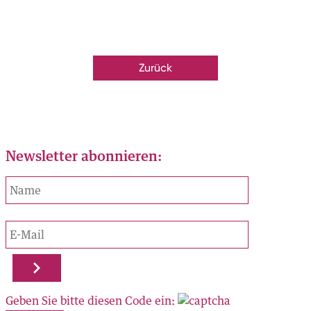
ORTE
AL
Zurück
zu finden:
OK
Newsletter abonnieren:
RAM
N
us
onnieren:
sse 141
h
705 00 50
Geben Sie bitte diesen Code ein: